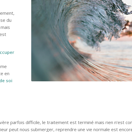
itement,
ase du
 mais
 est
ccuper
omme
te en
de soi
’avère parfois difficile, le traitement est terminé mais rien n’est 
érieur peut nous submerger, reprendre une vie normale est enco