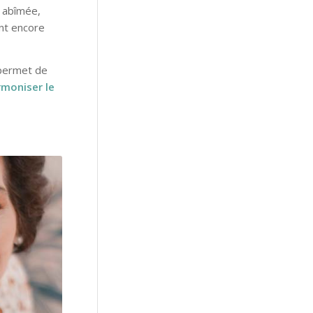
i abîmée,
ent encore
 permet de
rmoniser le