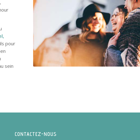
,
umour
u
l,
ls pour
 en
n
au sein
CONTACTEZ-NOUS